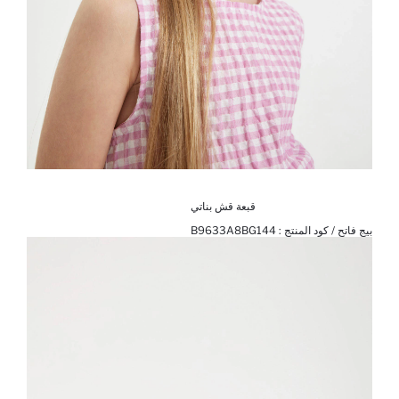
قبعة قش بناتي
بيج فاتح / كود المنتج :
B9633A8BG144