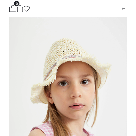
0
ion