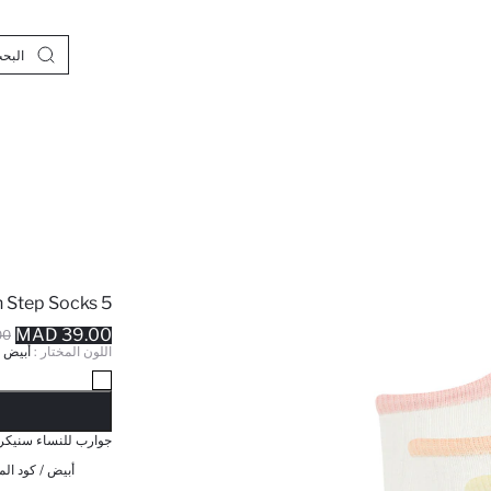
5 Piece Cotton Step Socks
39.00 MAD
MAD
اللون المختار :
أبيض
نف
جوارب للنساء سنيكرز ق
أبيض / كود الم