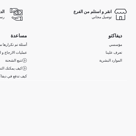
انقر و استلم من الفرع
الد
توصيل مجاني
رسوم 
ديفاكتو
مساعدة
مؤسسي
أسئلة تم تكرارها مؤ
تعرف علينا
عمليات الارجاع و ا
الموارد البشرية
تتبع الشحنة
كيف يمكنك التس
كيف تدفع في ديفاك