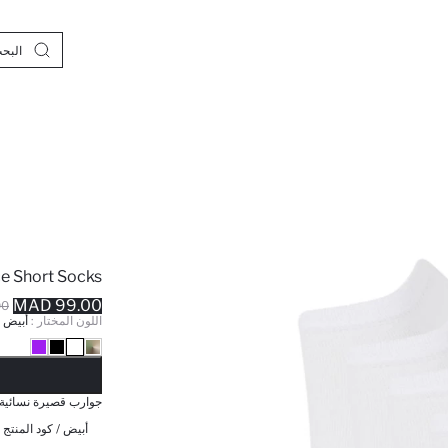
e Short Socks
99.00 MAD
MAD
اللون المختار :
أبيض
نف
جوارب قصيرة نسائية من 
أبيض / كود المنتج 