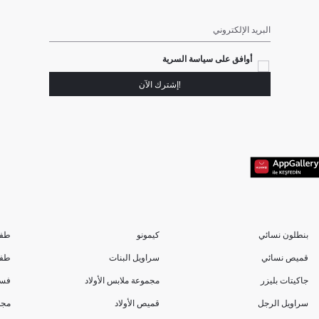
البريد الإلكتروني
أوافق على سياسة السرية
!إشترك الآن
بنطلون نسائي
كيمونو
طفل
قميص نسائي
سراويل البنات
طفل
جاكيتات بليزر
مجموعة ملابس الأولاد
فست
سراويل الرجل
قميص الأولاد
مجم