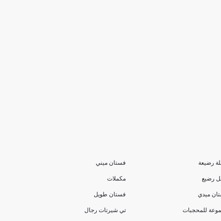
ة رضيعة
فستان ميني
 رضيع
مكملات
ان ميدي
فستان طويل
وعة للمحجبات
تي شيرتات رجال