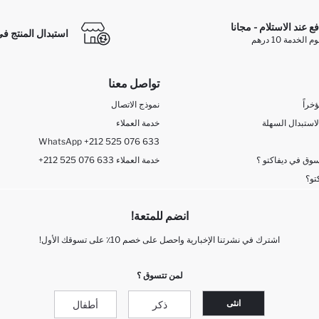
فع عند الاستلام - مجانا
استبدال المنتج في
الخدمة 10 درهم
تواصل معنا
خراً
نموذج الاتصال
لاستبدال السهلة
خدمة العملاء
WhatsApp +212 525 076 633
وق في ديفاكتو ؟
+212 525 076 633 خدمة العملاء
تو؟
انضم للمتعة!
اشترك في نشرتنا الإخبارية واحصل على خصم 10٪ على تسوقك الأول!
لمن تتسوق ؟
انثى
ذكر
أطفال