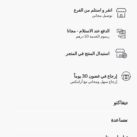
انقر و استلم من الفرع
توصيل مجاني
الدفع عند الاستلام - مجانا
رسوم الخدمة 10 درهم
استبدال المنتج في المتجر
إرجاع في غضون 30 يوماً
إرجاع سهل ومجاني مع أرامكس
ديفاكتو
مؤسسي
مساعدة
تعرف علينا
الموارد البشرية
أسئلة تم تكرارها مؤخراً