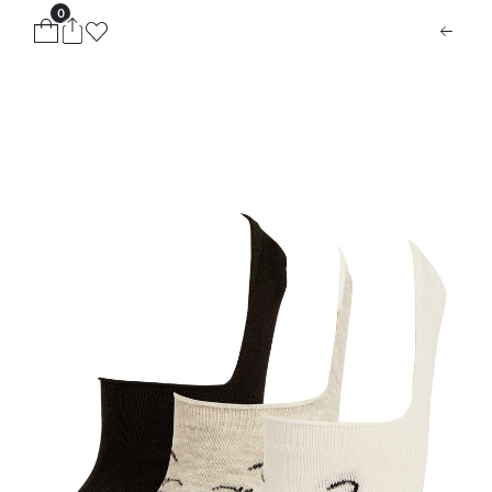
0
ion