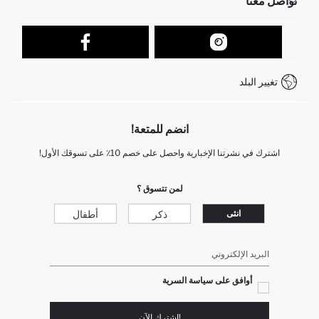
تواصل معنا
عمليات الارجاع و الاستبدال السهلة
تتبع الشحنة
نموذج الاتصال
كيف يمكنك التسوق في ديفاكتو ؟
خدمة العملاء
كيف تدفع في ديفاكتو؟
WhatsApp +212 525 076 633
تغيير البلد
+212 525 076 633 خدمة العملاء
انضم للمتعة!
اشترك في نشرتنا الإخبارية واحصل على خصم 10٪ على تسوقك الأول!
لمن تتسوق ؟
ذكر
أطفال
انثى
البريد الإلكتروني
أوافق على سياسة السرية
!إشترك الآن