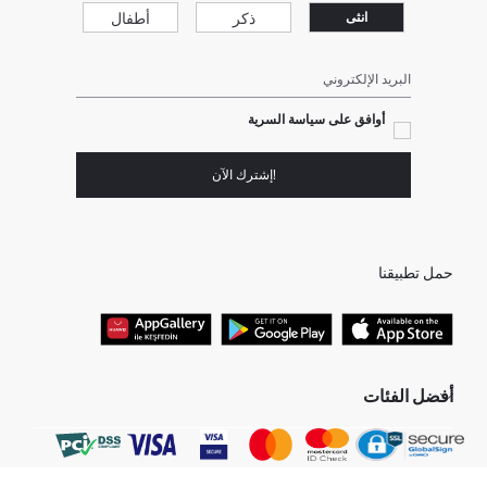
ذكر
أطفال
انثى
البريد الإلكتروني
أوافق على سياسة السرية
!إشترك الآن
حمل تطبيقنا
أفضل الفئات
نساء
بنطلون جينز واسع للرجال
رجال
بيجامات حريمي
بنت
مولود ذكر