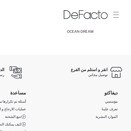
OCEAN DREAM
انقر و استلم من الفرع
الد
توصيل مجاني
رسوم 
ديفاكتو
مساعدة
مؤسسي
أسئلة تم تكرارها مؤ
تعرف علينا
عمليات الارجاع و ا
الموارد البشرية
تتبع الشحنة
كيف يمكنك التس