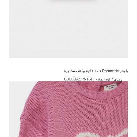
بلوفر Romantic قصة عادية بياقة مستديرة
زهري / كود المنتج :
C8089A5PN161