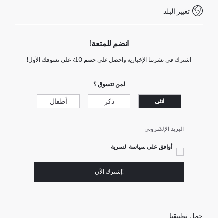
تغيير البلد
+212 525 076 633 خدمة العملاء
انضم للمتعة!
اشترك في نشرتنا الإخبارية واحصل على خصم 10٪ على تسوقك الأول!
لمن تتسوق ؟
ذكر
أطفال
انثى
البريد الإلكتروني
أوافق على سياسة السرية
!إشترك الآن
حمل تطبيقنا