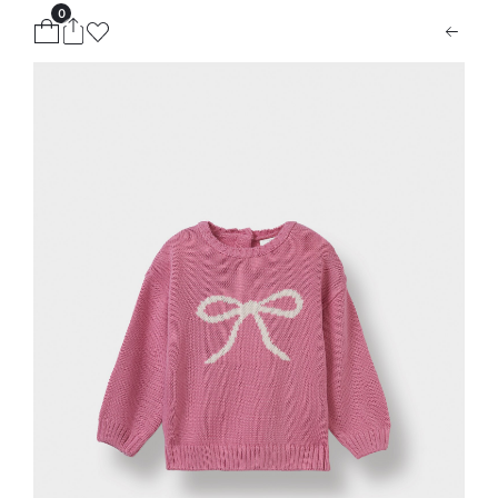
0
ion