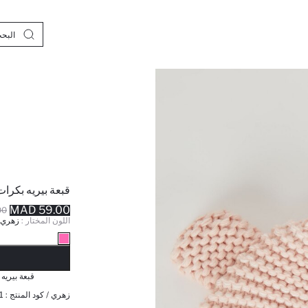
قبعة بيريه بكرات
59.00 MAD
MAD
اللون المختار :
زهري
نف
قبعة بيريه
زهري / كود المنتج :
1