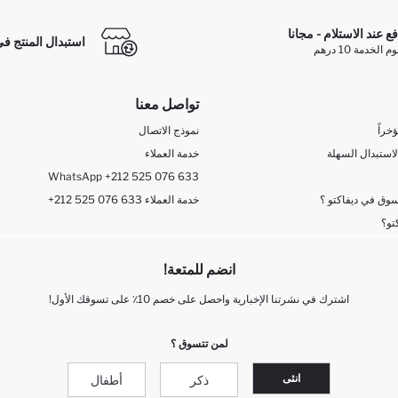
فع عند الاستلام - مجانا
استبدال المنتج في
الخدمة 10 درهم
تواصل معنا
خراً
نموذج الاتصال
لاستبدال السهلة
خدمة العملاء
WhatsApp +212 525 076 633
وق في ديفاكتو ؟
+212 525 076 633 خدمة العملاء
تو؟
انضم للمتعة!
اشترك في نشرتنا الإخبارية واحصل على خصم 10٪ على تسوقك الأول!
لمن تتسوق ؟
انثى
ذكر
أطفال