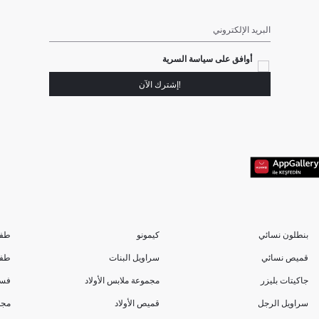
البريد الإلكتروني
أوافق على سياسة السرية
!إشترك الآن
بنطلون نسائي
كيمونو
طفل
قميص نسائي
سراويل البنات
طفل
جاكيتات بليزر
مجموعة ملابس الأولاد
فست
سراويل الرجل
قميص الأولاد
مجم