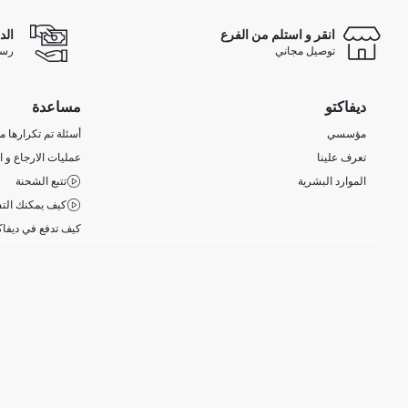
انقر و استلم من الفرع
الد
توصيل مجاني
رسوم 
ديفاكتو
مساعدة
مؤسسي
أسئلة تم تكرارها مؤ
تعرف علينا
عمليات الارجاع و ا
الموارد البشرية
تتبع الشحنة
كيف يمكنك التس
كيف تدفع في ديفاك