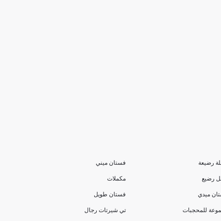
ة رضيعة
فستان ميني
 رضيع
مكملات
ان ميدي
فستان طويل
وعة للمحجبات
تي شيرتات رجال