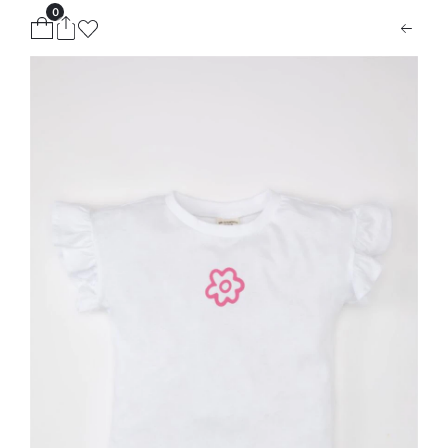
0
ion