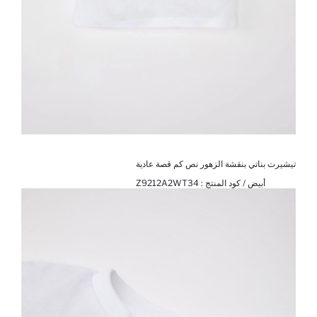
تيشيرت بناتي بنقشة الزهور نص كم قصة عادية
أبيض / كود المنتج :
Z9212A2WT34