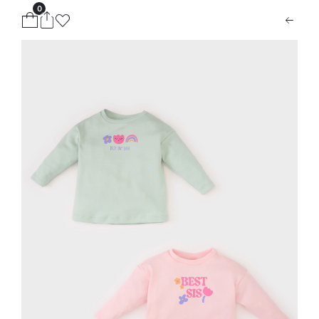
0
ion