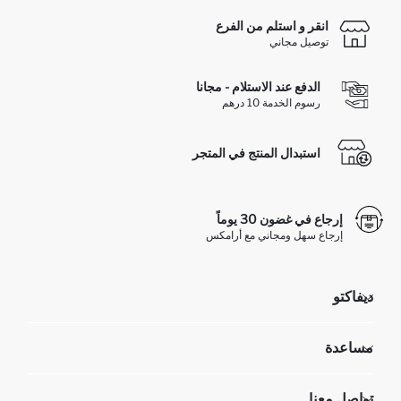
انقر و استلم من الفرع
توصيل مجاني
الدفع عند الاستلام - مجانا
رسوم الخدمة 10 درهم
استبدال المنتج في المتجر
إرجاع في غضون 30 يوماً
إرجاع سهل ومجاني مع أرامكس
ديفاكتو
مؤسسي
مساعدة
تعرف علينا
الموارد البشرية
أسئلة تم تكرارها مؤخراً
تواصل معنا