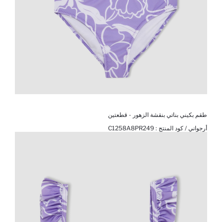
طقم بكيني بناتي بنقشة الزهور - قطعتين
أرجواني / كود المنتج :
C1258A8PR249