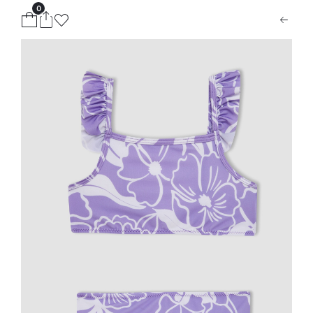
0
ion