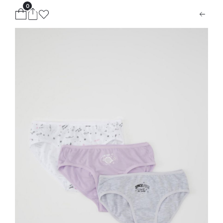
0
ion