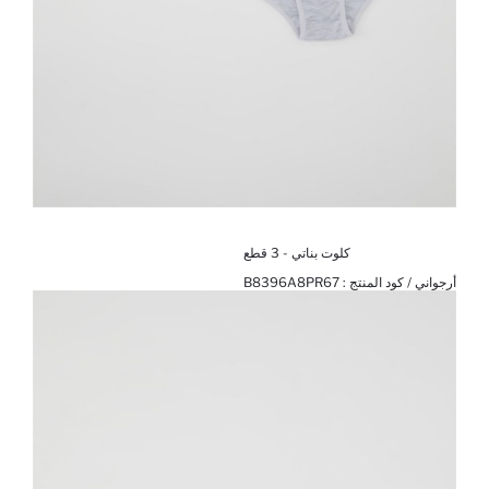
كلوت بناتي - 3 قطع
أرجواني / كود المنتج :
B8396A8PR67