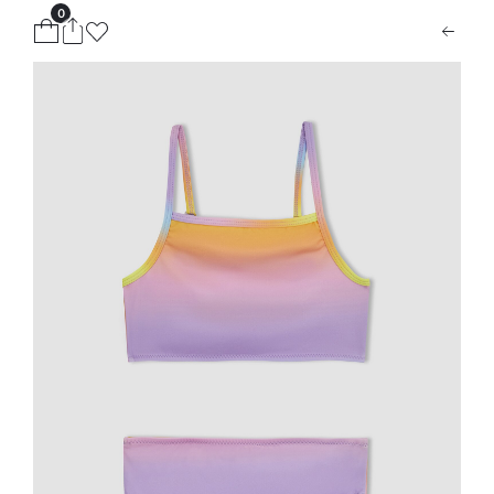
0
ion