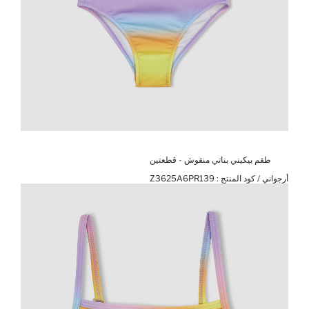
طقم بيكيني بناتي منقوش - قطعتين
أرجواني / كود المنتج :
Z3625A6PR139