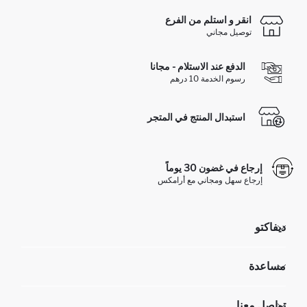
انقر و استلم من الفرع
توصيل مجاني
الدفع عند الاستلام - مجانا
رسوم الخدمة 10 درهم
استبدال المنتج في المتجر
إرجاع في غضون 30 يوماً
إرجاع سهل ومجاني مع أرامكس
ديفاكتو
مؤسسي
مساعدة
تعرف علينا
الموارد البشرية
أسئلة تم تكرارها مؤخراً
تواصل معنا