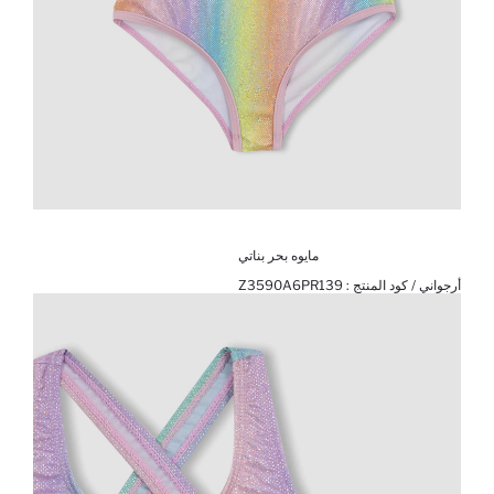
مايوه بحر بناتي
أرجواني / كود المنتج :
Z3590A6PR139