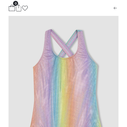
0
ion