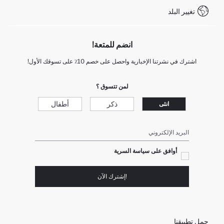
تغيير البلد
+212 525 076 633 خدمة العملاء
انضم للمتعة!
اشترك في نشرتنا الإخبارية واحصل على خصم 10٪ على تسوقك الأول!
لمن تتسوق ؟
ذكر
أطفال
انثى
البريد الإلكتروني
أوافق على سياسة السرية
!إشترك الآن
حمل تطبيقنا