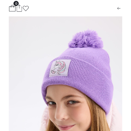
0
ion