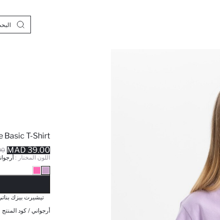
e Basic T-Shirt
39.00 MAD
MAD
اللون المختار :
أرجوان
نف
تيشيرت بيزك بنات
أرجواني / كود المنتج 