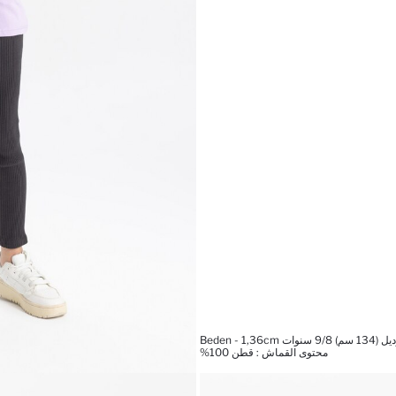
Beden - 1,36
محتوى القماش : قطن 100%