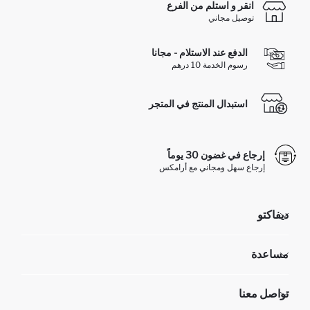
انقر و استلم من الفرع
توصيل مجاني
الدفع عند الاستلام - مجانا
رسوم الخدمة 10 درهم
استبدال المنتج في المتجر
إرجاع في غضون 30 يوماً
إرجاع سهل ومجاني مع أرامكس
ديفاكتو
مؤسسي
مساعدة
تعرف علينا
الموارد البشرية
أسئلة تم تكرارها مؤخراً
تواصل معنا
عمليات الارجاع و الاستبدال السهلة