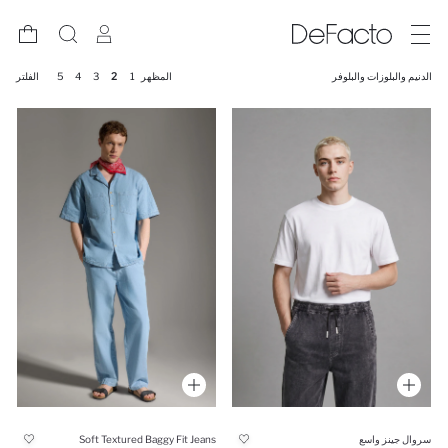
الدنيم والبلوزات والبلوفر
المظهر
1
2
3
4
5
الفلتر
سروال جينز واسع
Soft Textured Baggy Fit Jeans