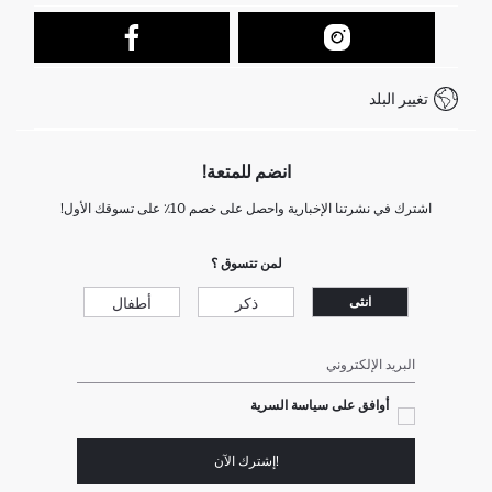
تتبع الشحنة
نموذج الاتصال
كيف يمكنك التسوق في ديفاكتو ؟
خدمة العملاء
كيف تدفع في ديفاكتو؟
WhatsApp +212 525 076 633
تغيير البلد
+212 525 076 633 خدمة العملاء
انضم للمتعة!
اشترك في نشرتنا الإخبارية واحصل على خصم 10٪ على تسوقك الأول!
لمن تتسوق ؟
ذكر
أطفال
انثى
البريد الإلكتروني
أوافق على سياسة السرية
!إشترك الآن