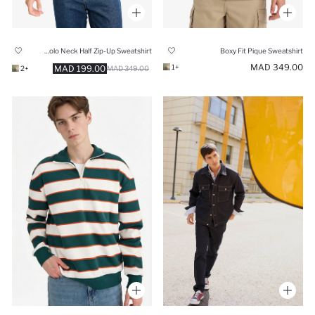
Regular Fit Polo Neck Half Zip-Up Sweatshirt
Boxy Fit Pique Sweatshirt
349.00 MAD
+1
199.00 MAD
+2
349.00 MAD