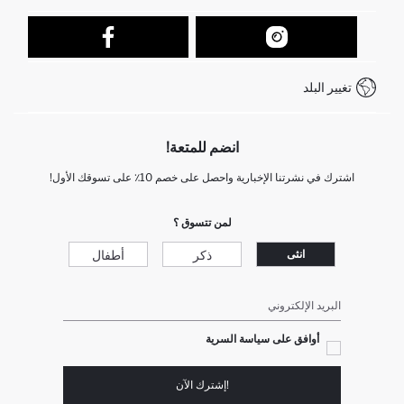
تتبع الشحنة
نموذج الاتصال
كيف يمكنك التسوق في ديفاكتو ؟
خدمة العملاء
كيف تدفع في ديفاكتو؟
WhatsApp +212 525 076 633
تغيير البلد
+212 525 076 633 خدمة العملاء
انضم للمتعة!
اشترك في نشرتنا الإخبارية واحصل على خصم 10٪ على تسوقك الأول!
لمن تتسوق ؟
ذكر
أطفال
انثى
البريد الإلكتروني
أوافق على سياسة السرية
!إشترك الآن