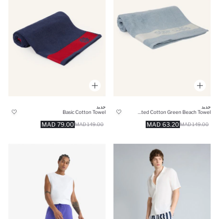
جديد
جديد
Basic Cotton Towel
Printed Cotton Green Beach Towel
79.00 MAD
63.20 MAD
149.00 MAD
149.00 MAD