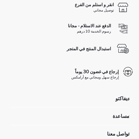
انقر و استلم من الفرع
توصيل مجاني
الدفع عند الاستلام - مجانا
رسوم الخدمة 10 درهم
استبدال المنتج في المتجر
إرجاع في غضون 30 يوماً
إرجاع سهل ومجاني مع أرامكس
ديفاكتو
مؤسسي
مساعدة
تعرف علينا
الموارد البشرية
أسئلة تم تكرارها مؤخراً
تواصل معنا
عمليات الارجاع و الاستبدال السهلة