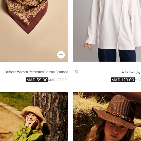
Manuka x Defacto Woman Patterned Cotton Bandana
ويل قصة عادية
59.00 MAD
129.00 MAD
129.00 MAD