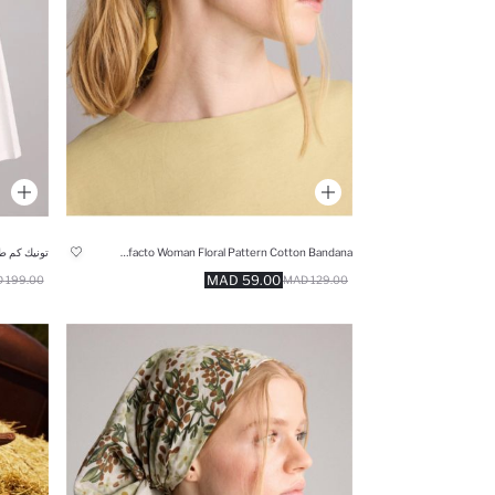
Manuka x Defacto Woman Floral Pattern Cotton Bandana
تونيك كم ط
59.00 MAD
199.00 MAD
129.00 MAD