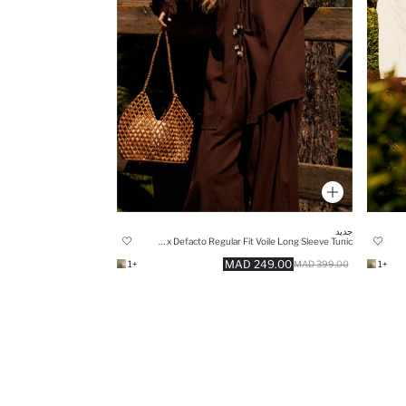
جديد
Manuka x Defacto Regular Fit Voile Long Sleeve Tunic
249.00 MAD
+1
+1
399.00 MAD