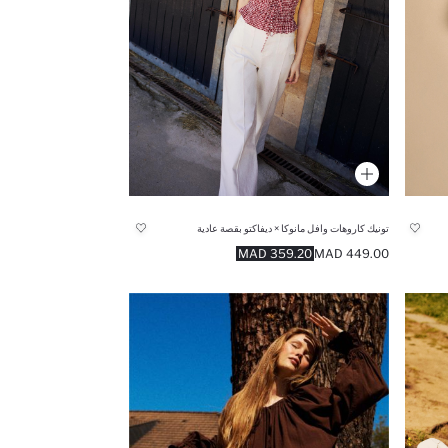
تونيك كاروهات وافل مانوكا × ديفاكتو بقصة عادية
359.20 MAD
449.00 MAD