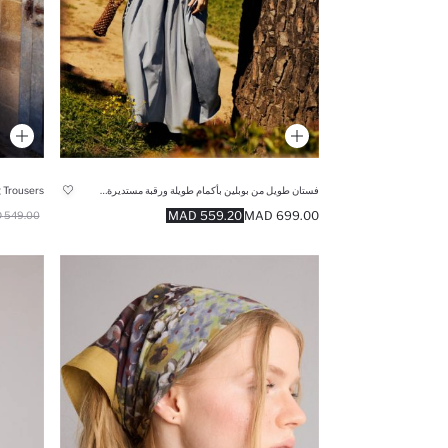
فستان طويل من بوبلين بأكمام طويلة ورقبة مستديرة قصة عادية - مانوكا × ديفاكتو
 Trousers
559.20 MAD
699.00 MAD
549.00 MAD