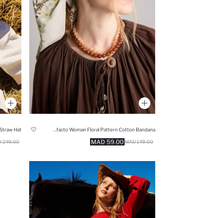
Straw Hat
Manuka x Defacto Woman Floral Pattern Cotton Bandana
59.00 MAD
249.00 MAD
149.00 MAD