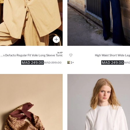
جديد
Manuka x Defacto Regular Fit Voile Long Sleeve Tunic
High Waist Short Wide Leg
249.00 MAD
249.00 MAD
399.00 MAD
+1