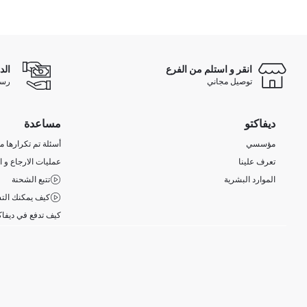
انقر و استلم من الفرع
الد
توصيل مجاني
رسوم 
ديفاكتو
مساعدة
مؤسسي
أسئلة تم تكرارها مؤ
تعرف علينا
عمليات الارجاع و ا
الموارد البشرية
تتبع الشحنة
كيف يمكنك التس
كيف تدفع في ديفاك