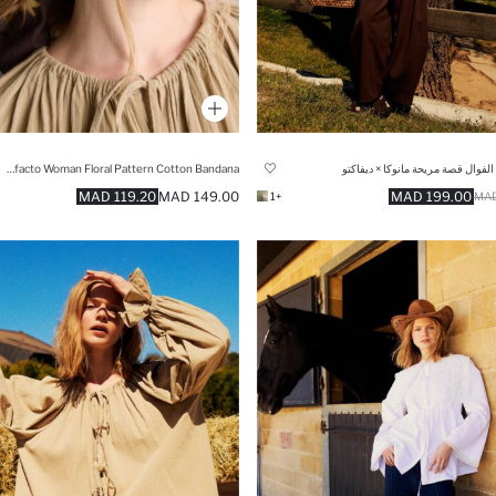
لفوال قصة مريحة مانوكا × ديفاكتو
Manuka x Defacto Woman Floral Pattern Cotton Bandana
119.20 MAD
149.00 MAD
199.00 MAD
+1