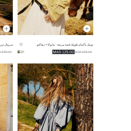
تونيك بأكمام طويلة قصة مريحة - مانوكا × ديفاكتو
سروال من ا
129.00 MAD
349.00 MAD
+2
199.00 MAD