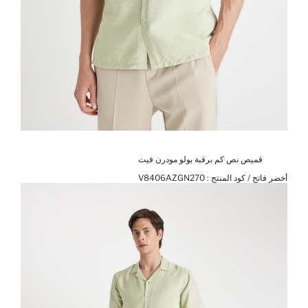
قميص نص كم برقبة بولو مودرن فيت
أخضر فاتح / كود المنتج :
V8406AZGN270