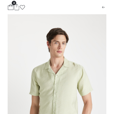
0
ion