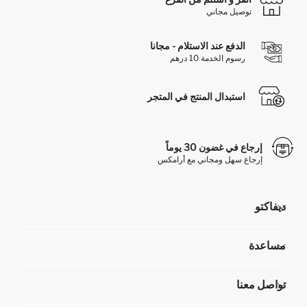
توصيل مجاني
الدفع عند الاستلام - مجانا
رسوم الخدمة 10 درهم
استبدال المنتج في المتجر
إرجاع في غضون 30 يوماً
إرجاع سهل ومجاني مع أرامكس
ديفاكتو
مؤسسي
مساعدة
تعرف علينا
الموارد البشرية
أسئلة تم تكرارها مؤخراً
تواصل معنا
عمليات الارجاع و الاستبدال السهلة
تتبع الشحنة