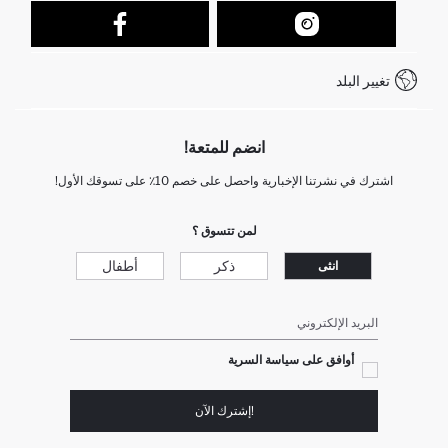
نموذج الاتصال
كيف يمكنك التسوق في ديفاكتو ؟
خدمة العملاء
كيف تدفع في ديفاكتو؟
WhatsApp +212 525 076 633
تغيير البلد
+212 525 076 633 خدمة العملاء
انضم للمتعة!
اشترك في نشرتنا الإخبارية واحصل على خصم 10٪ على تسوقك الأول!
لمن تتسوق ؟
ذكر
أطفال
انثى
البريد الإلكتروني
أوافق على سياسة السرية
!إشترك الآن