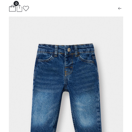
0
ion