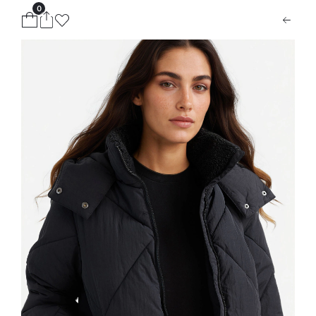
0
ion