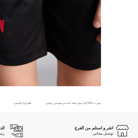
شورت NBA أولاد ميش قصة عادية من هيوستن روكتس
السراويل القصيرة
انقر و استلم من الفرع
الد
توصيل مجاني
رسوم 