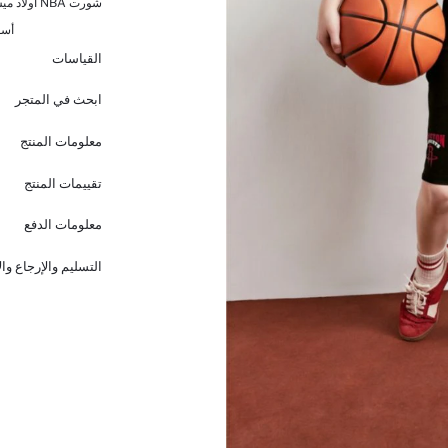
شورت NBA أولاد ميش قصة عادية من هيوستن روكتس
أسو
القياسات
ابحث في المتجر
معلومات المنتج
تقييمات المنتج
معلومات الدفع
التسليم والإرجاع وا