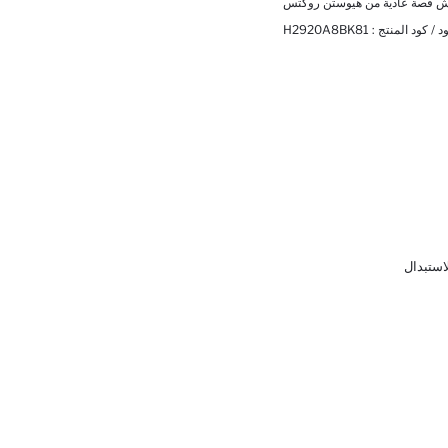
د / كود المنتج :
H2920A8BK81
لاستبدال