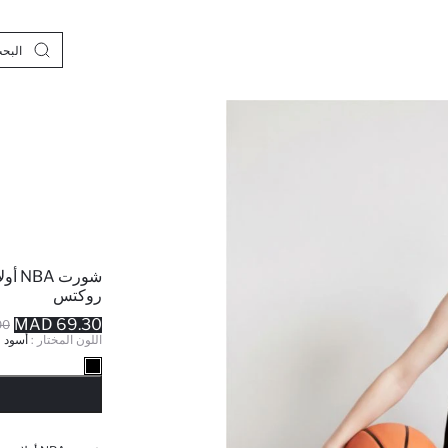
شورت
روكتس
69.30 MAD
MAD
اللون المختار :
أسود
نف