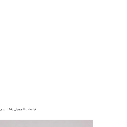
قياسات الموديل (134 سم) 9/8 سنوات Beden - 1,30cm - 30/40/30