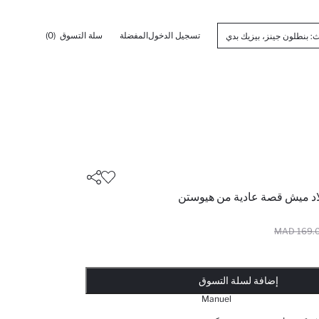
تسجيل الدخول
المفضلة
سلة التسوق
(0)
 NBA أولاد ميش قصة عادية من هيوستن
169.00 
تم إضافته إلى السلة
أضيف إلى قائمة تذكير
يضاف المنتج إلى سلة التسوق
ذت الكمية ... إخبارعندما يكون في المخزن
إضافة لسلة التسوق
Manuel