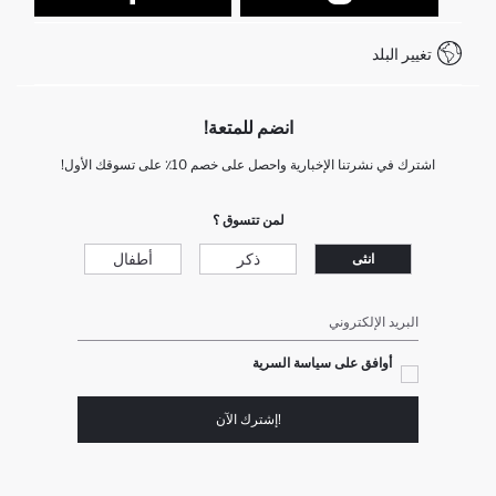
كيف تدفع في ديفاكتو؟
WhatsApp +212 525 076 633
تغيير البلد
+212 525 076 633 خدمة العملاء
انضم للمتعة!
اشترك في نشرتنا الإخبارية واحصل على خصم 10٪ على تسوقك الأول!
لمن تتسوق ؟
ذكر
أطفال
انثى
البريد الإلكتروني
أوافق على سياسة السرية
!إشترك الآن