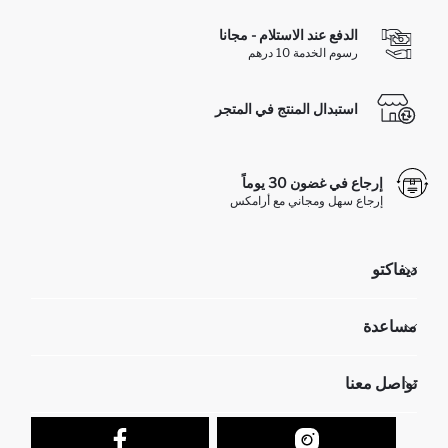
الدفع عند الاستلام - مجانا
رسوم الخدمة 10 درهم
استبدال المنتج في المتجر
إرجاع في غضون 30 يوماً
إرجاع سهل ومجاني مع أرامكس
ديفاكتو
مؤسسي
مساعدة
تعرف علينا
الموارد البشرية
أسئلة تم تكرارها مؤخراً
تواصل معنا
عمليات الارجاع و الاستبدال السهلة
تتبع الشحنة
نموذج الاتصال
كيف يمكنك التسوق في ديفاكتو ؟
خدمة العملاء