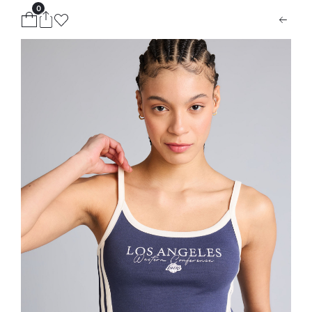
0
ion