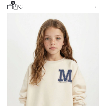
0
ion