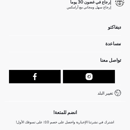
إرجاع في غضون 30 يوماً
إرجاع سهل ومجاني مع أرامكس
ديفاكتو
مؤسسي
مساعدة
تعرف علينا
الموارد البشرية
أسئلة تم تكرارها مؤخراً
تواصل معنا
عمليات الارجاع و الاستبدال السهلة
تتبع الشحنة
نموذج الاتصال
كيف يمكنك التسوق في ديفاكتو ؟
خدمة العملاء
كيف تدفع في ديفاكتو؟
WhatsApp +212 525 076 633
تغيير البلد
+212 525 076 633 خدمة العملاء
انضم للمتعة!
اشترك في نشرتنا الإخبارية واحصل على خصم 10٪ على تسوقك الأول!