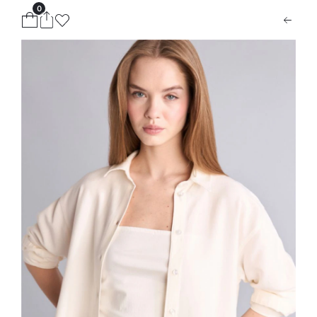
0
ion