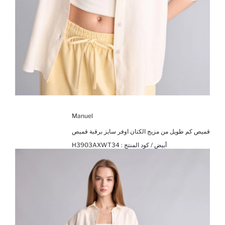
Manuel
قميص كم طويل من مزيج الكتان اوفر سايز برقبة قميص
أبيض / كود المنتج :
H3903AXWT34