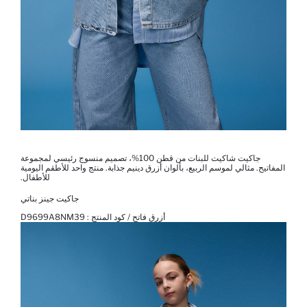
جاكيت شاكيت للبنات من قطن 100%، تصميم منسوج رئيسي لمجموعة
المفاتيح. مثالي لموسم الربيع، بألوان أزرق دينيم جذابة. منتج واحد للأطقم اليومية
للأطفال.
جاكيت جينز بناتي
أزرق فاتح / كود المنتج :
D9699A8NM39