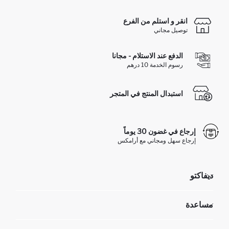
انقر و استلم من الفرع
توصيل مجاني
الدفع عند الاستلام - مجانا
رسوم الخدمة 10 درهم
استبدال المنتج في المتجر
إرجاع في غضون 30 يوماً
إرجاع سهل ومجاني مع أرامكس
ديفاكتو
مؤسسي
مساعدة
تعرف علينا
الموارد البشرية
أسئلة تم تكرارها مؤخراً