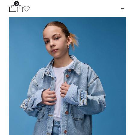
0
ion