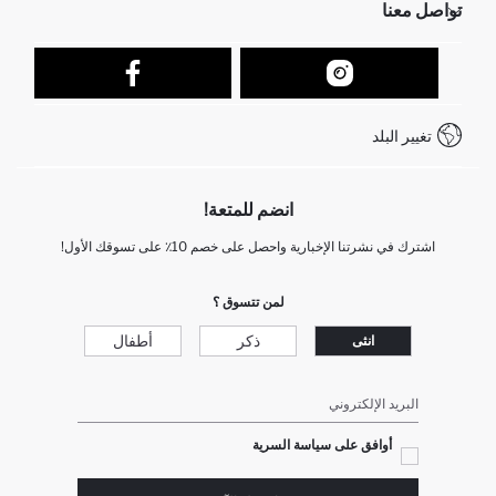
تواصل معنا
عمليات الارجاع و الاستبدال السهلة
تتبع الشحنة
نموذج الاتصال
كيف يمكنك التسوق في ديفاكتو ؟
خدمة العملاء
كيف تدفع في ديفاكتو؟
WhatsApp +212 525 076 633
تغيير البلد
+212 525 076 633 خدمة العملاء
انضم للمتعة!
اشترك في نشرتنا الإخبارية واحصل على خصم 10٪ على تسوقك الأول!
لمن تتسوق ؟
ذكر
أطفال
انثى
البريد الإلكتروني
أوافق على سياسة السرية