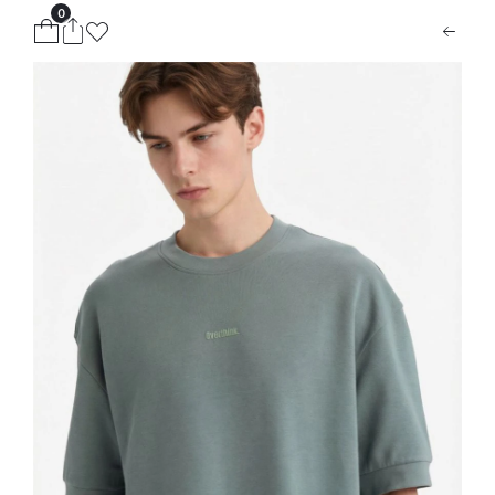
0
ion