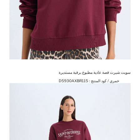
سويت شيرت قصة عادية مطبوع برقبة مستديرة
خمري / كود المنتج :
D5930AXBR115