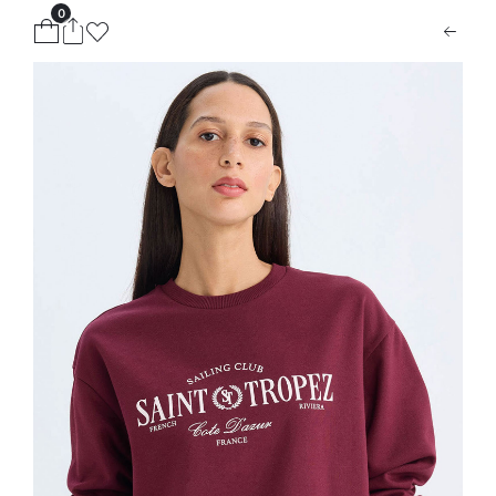
0
ion