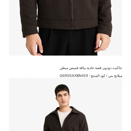
جاكيت دودون قصة عادية بياقة قميص مبطن
ميلانج بني / كود المنتج :
G6955AXBN419