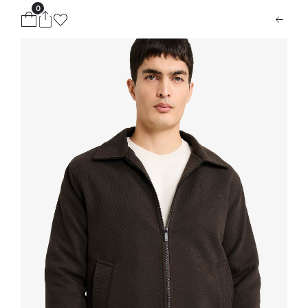
0
ion