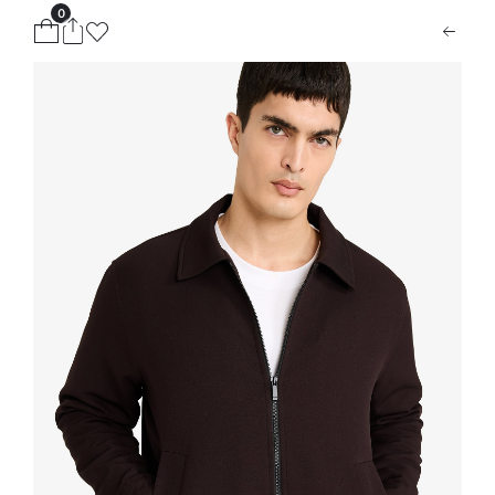
0
ion