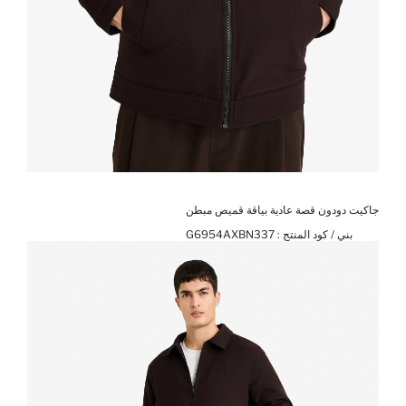
جاكيت دودون قصة عادية بياقة قميص مبطن
بني / كود المنتج :
G6954AXBN337