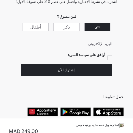
اشترك في نشرتنا الإخبارية واحصل على خصم 10٪ على تسوقك الأول!
لمن تتسوق ؟
ذكر
أطفال
انثى
البريد الإلكتروني
أوافق على سياسة السرية
!إشترك الآن
حمل تطبيقنا
تونيكة كم طويل قصة عادية برقبة قميص
+4
أفضل الفئات
249.00 MAD