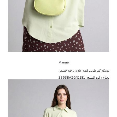
Manuel
تونيكة كم طويل قصة عادية برقبة قميص
نعناع / كود المنتج :
Z3538AZGN1181