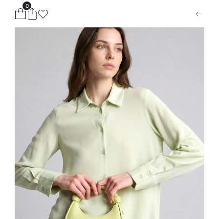
0
ion