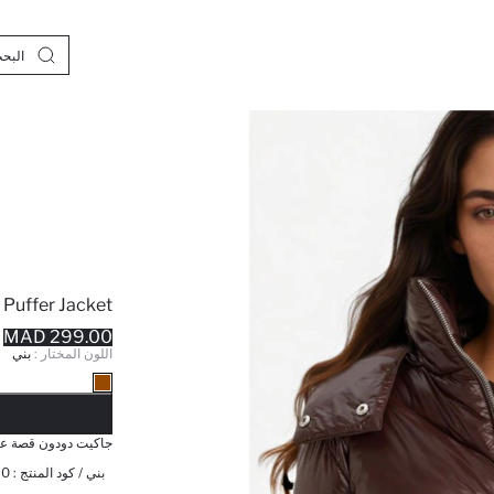
Puffer Jacket
299.00 MAD
اللون المختار :
بني
نف
جاكيت دودون قصة عا
بني / كود المنتج :
30