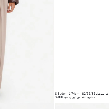
 S Beden - 1,74cm - 82/59/89
محتوى القماش : بولي أميد 100%