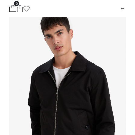
0
ion