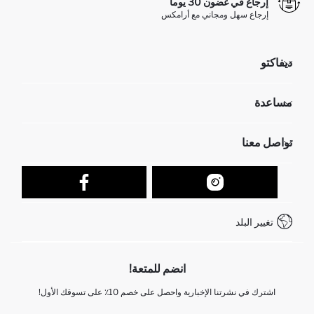
إرجاع في غضون 30 يوماً
إرجاع سهل ومجاني مع أرامكس
ديفاكتو
مؤسسي
مساعدة
تعرف علينا
الموارد البشرية
أسئلة تم تكرارها مؤخراً
تواصل معنا
عمليات الارجاع و الاستبدال السهلة
تتبع الشحنة
نموذج الاتصال
كيف يمكنك التسوق في ديفاكتو ؟
خدمة العملاء
كيف تدفع في ديفاكتو؟
WhatsApp +212 525 076 633
تغيير البلد
+212 525 076 633 خدمة العملاء
انضم للمتعة!
اشترك في نشرتنا الإخبارية واحصل على خصم 10٪ على تسوقك الأول!