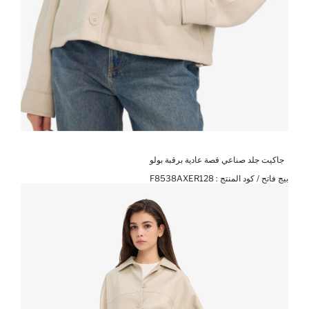
جاكيت جلد صناعي قصة عادية برقبة بولو
بيج فاتح / كود المنتج :
F8538AXER128