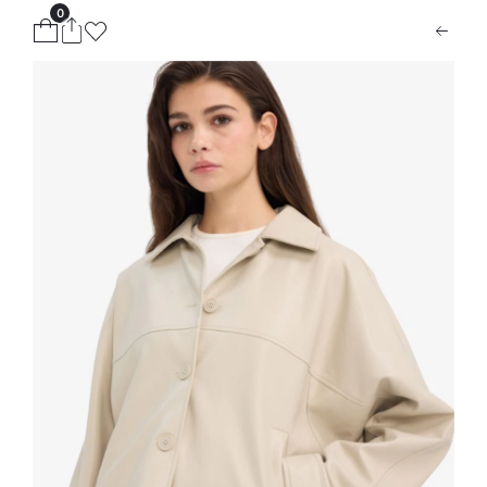
0
ion