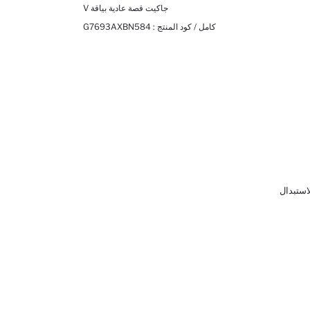
جاكيت قصة عادية بياقة V
كامل / كود المنتج :
G7693AXBN584
لاستبدال