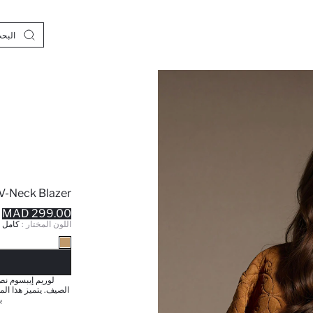
 V-Neck Blazer
299.00 MAD
اللون المختار :
كامل
نف
لوريم إيبسوم نص
ب