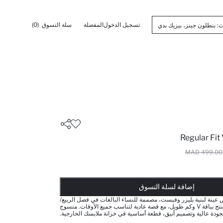
تسجيل الدخول
المفضلة
سلة التسوق
(0)
Regular Fit
499.00 MAD
تم إضافته إلى السلة
أضيف إلى قائمة تذكير
يضاف المنتج إلى سلة التسوق
ذت الكمية ... إخبارعندما يكون في المخزن
إضافة لسلة التسوق
 عينة لبنية بليزر وفيست، مصممة للنساء البالغات في فصل الربيع/
الصيف. يتميز هذا المنتج بياقة V وكم طويل، مع قصة عادية لتناسب جميع الأوقات. منسوج
جودة عالية وتصميم أنيق، قطعة أساسية في خزانة ملابسك الخارجية.