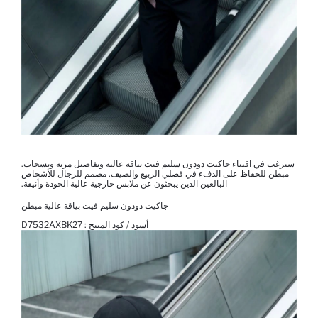
سترغب في اقتناء جاكيت دودون سليم فيت بياقة عالية وتفاصيل مرنة وبسحاب.
مبطن للحفاظ على الدفء في فصلي الربيع والصيف. مصمم للرجال للأشخاص
البالغين الذين يبحثون عن ملابس خارجية عالية الجودة وأنيقة.
جاكيت دودون سليم فيت بياقة عالية مبطن
أسود / كود المنتج :
D7532AXBK27