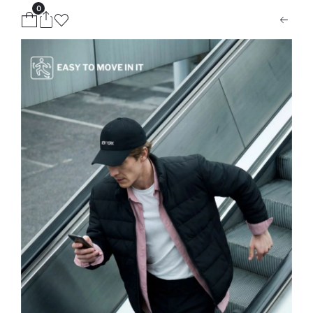
0
ion