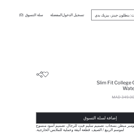
تسجيل الدخول
المفضلة
سلة التسوق
(0)
Slim Fit College
Wate
349.00 MA
تم إضافته إلى السلة
أضيف إلى قائمة تذكير
يضاف المنتج إلى سلة التسوق
ذت الكمية ... إخبارعندما يكون في المخزن
إضافة لسلة التسوق
ومبر مبطن بسحاب. تصميم سليم فيت للرجال. تصميم أسود منسوج
لموسم الربيع / الصيف. قطعة أنيقة وعملية للملابس الخارجية.