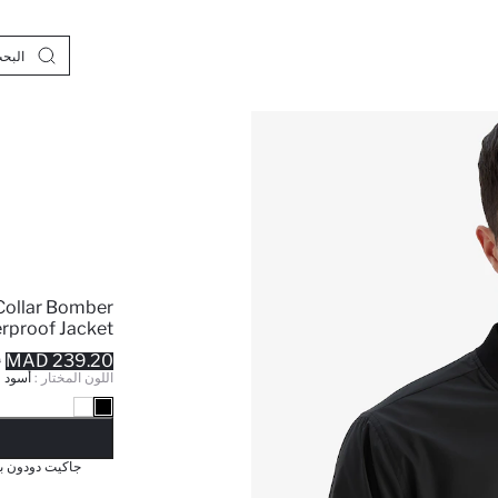
 Collar Bomber
rproof Jacket
239.20 MAD
D
اللون المختار :
أسود
نف
جاكيت دودون ب