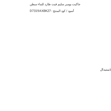
جاكيت بومبر سليم فيت طارد للماء مبطن
أسود / كود المنتج :
D7319AXBK27
لاستبدال