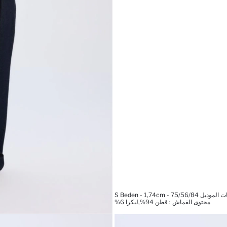
 S Beden - 1,74cm - 75/56/84
محتوى القماش : قطن 94%,ليكرا 6%