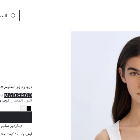
ديباردور سليم في
89.00 MAD
MAD
اللون المختار :
اوف و
نف
ديباردور سليم 
اوف وايت / كود المنتج