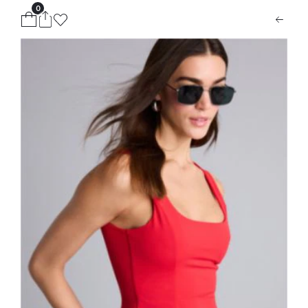
0
ion