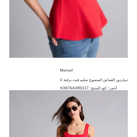
Manuel
ديباردور القماش المنسوج سليم فيت برقبة U
أحمر / كود المنتج :
H3876AXRD117