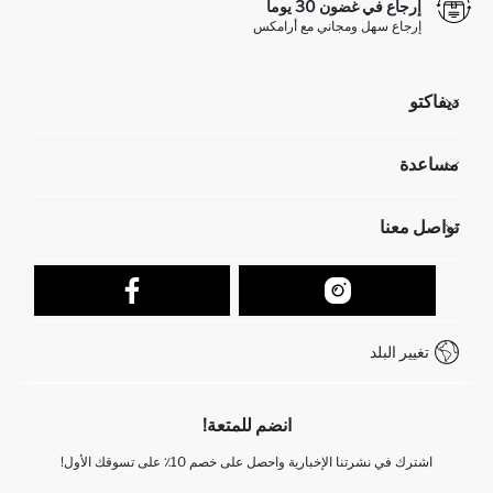
إرجاع في غضون 30 يوماً
إرجاع سهل ومجاني مع أرامكس
ديفاكتو
مؤسسي
مساعدة
تعرف علينا
الموارد البشرية
أسئلة تم تكرارها مؤخراً
تواصل معنا
عمليات الارجاع و الاستبدال السهلة
تتبع الشحنة
نموذج الاتصال
كيف يمكنك التسوق في ديفاكتو ؟
خدمة العملاء
كيف تدفع في ديفاكتو؟
WhatsApp +212 525 076 633
تغيير البلد
+212 525 076 633 خدمة العملاء
انضم للمتعة!
اشترك في نشرتنا الإخبارية واحصل على خصم 10٪ على تسوقك الأول!