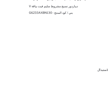
ديباردور نسيج مشروط سليم فيت بياقة V
بني / كود المنتج :
G6233AXBN130
لاستبدال