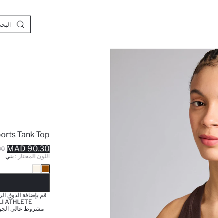
ports Tank Top
90.30 MAD
MAD
اللون المختار :
بني
نف