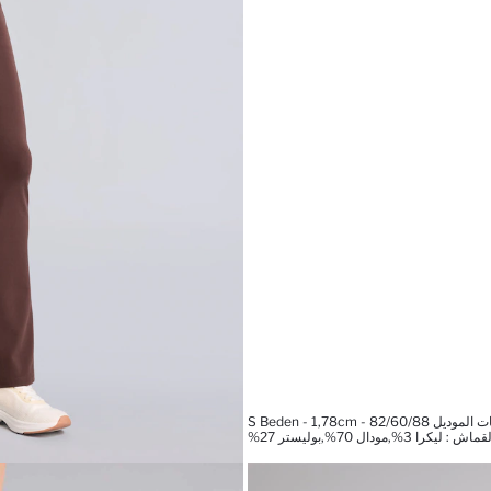
 S Beden - 1,78cm - 82/60/88
كرا 3%,مودال 70%,بوليستر 27%