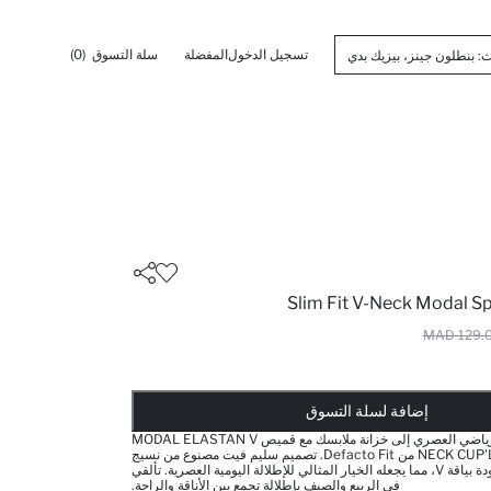
تسجيل الدخول
المفضلة
سلة التسوق
(0)
Slim Fit V-Neck Modal S
129.00 
تم إضافته إلى السلة
أضيف إلى قائمة تذكير
يضاف المنتج إلى سلة التسوق
ذت الكمية ... إخبارعندما يكون في المخزن
إضافة لسلة التسوق
قم بإضافة الذوق الرياضي العصري إلى خزانة ملابسك مع قميص MODAL ELASTAN V
NECK CUP'LI ATHLETE من Defacto Fit. تصميم سليم فيت مصنوع من نسيج
مشروط عالي الجودة بياقة V، مما يجعله الخيار المثالي للإطلالة اليومية العصرية. تألقي
في الربيع والصيف بإطلالة تجمع بين الأناقة والراحة.