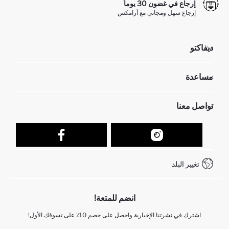
إرجاع في غضون 30 يوماً
إرجاع سهل ومجاني مع أرامكس
ديفاكتو
مؤسسي
مساعدة
تعرف علينا
الموارد البشرية
أسئلة تم تكرارها مؤخراً
تواصل معنا
عمليات الارجاع و الاستبدال السهلة
تتبع الشحنة
نموذج الاتصال
كيف يمكنك التسوق في ديفاكتو ؟
خدمة العملاء
كيف تدفع في ديفاكتو؟
WhatsApp +212 525 076 633
تغيير البلد
+212 525 076 633 خدمة العملاء
انضم للمتعة!
اشترك في نشرتنا الإخبارية واحصل على خصم 10٪ على تسوقك الأول!