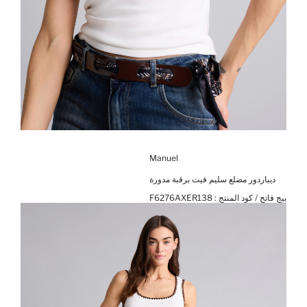
Manuel
ديباردور مضلع سليم فيت برقبة مدورة
بيج فاتح / كود المنتج :
F6276AXER138