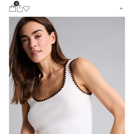
0
ion