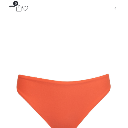
0
ion