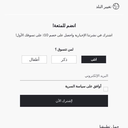
تغيير البلد
+212 525 076 633 خدمة العملاء
انضم للمتعة!
اشترك في نشرتنا الإخبارية واحصل على خصم 10٪ على تسوقك الأول!
لمن تتسوق ؟
ذكر
أطفال
انثى
البريد الإلكتروني
أوافق على سياسة السرية
!إشترك الآن
حمل تطبيقنا