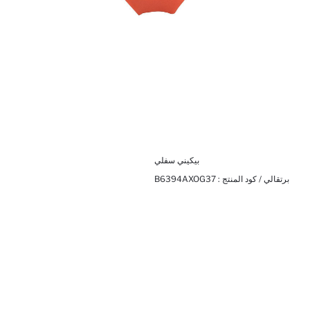
بيكيني سفلي
برتقالي / كود المنتج :
B6394AXOG37