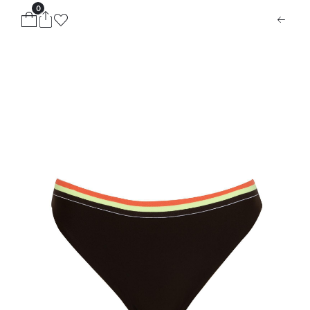
0
ion