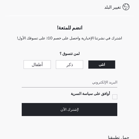
تغيير البلد
+212 525 076 633 خدمة العملاء
انضم للمتعة!
اشترك في نشرتنا الإخبارية واحصل على خصم 10٪ على تسوقك الأول!
لمن تتسوق ؟
ذكر
أطفال
انثى
البريد الإلكتروني
أوافق على سياسة السرية
!إشترك الآن
حمل تطبيقنا