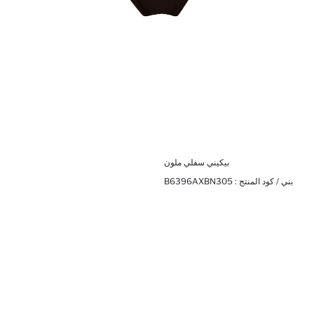
بيكيني سفلي ملون
بني / كود المنتج :
B6396AXBN305