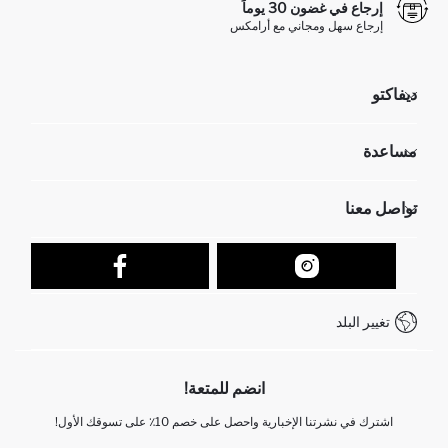
إرجاع في غضون 30 يوماً
إرجاع سهل ومجاني مع أرامكس
ديفاكتو
مؤسسي
مساعدة
تعرف علينا
الموارد البشرية
أسئلة تم تكرارها مؤخراً
تواصل معنا
عمليات الارجاع و الاستبدال السهلة
تتبع الشحنة
نموذج الاتصال
كيف يمكنك التسوق في ديفاكتو ؟
خدمة العملاء
كيف تدفع في ديفاكتو؟
WhatsApp +212 525 076 633
تغيير البلد
+212 525 076 633 خدمة العملاء
انضم للمتعة!
اشترك في نشرتنا الإخبارية واحصل على خصم 10٪ على تسوقك الأول!