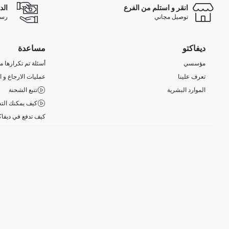
انقر و استلم من الفرع
الد
توصيل مجاني
رسوم 
ديفاكتو
مساعدة
مؤسسي
أسئلة تم تكرارها مؤ
تعرف علينا
عمليات الارجاع و ا
الموارد البشرية
تتبع الشحنة
كيف يمكنك التس
كيف تدفع في ديفاك