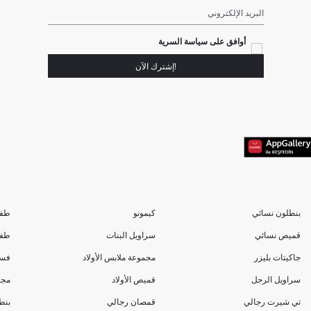
البريد الإلكتروني
أوافق على سياسة السرية
!إشترك الآن
بنطلون نسائي
كيمونو
طفل
قميص نسائي
سراويل البنات
طفل
جاكيتات بليزر
مجموعة ملابس الأولاد
فست
سراويل الرجل
قميص الأولاد
مجم
تي شيرت رجالي
قمصان رجالي
بنط