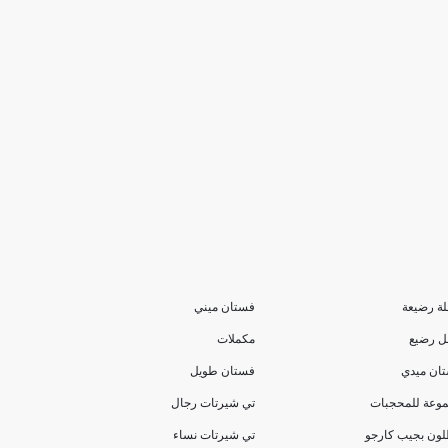
ة رضيعة
فستان ميني
 رضيع
مكملات
ان ميدي
فستان طويل
وعة للمحجبات
تي شيرتات رجال
لون بجيب كارجو
تي شيرتات نساء