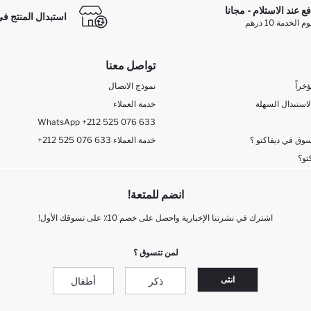
فع عند الاستلام - مجانا
استبدال المنتج في
الخدمة 10 درهم
تواصل معنا
خراً
نموذج الاتصال
لاستبدال السهلة
خدمة العملاء
WhatsApp +212 525 076 633
وق في ديفاكتو ؟
+212 525 076 633 خدمة العملاء
تو؟
انضم للمتعة!
اشترك في نشرتنا الإخبارية واحصل على خصم 10٪ على تسوقك الأول!
لمن تتسوق ؟
انثى
ذكر
أطفال