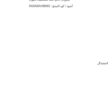
أسود / كود المنتج :
D6668AXBK81
لاستبدال