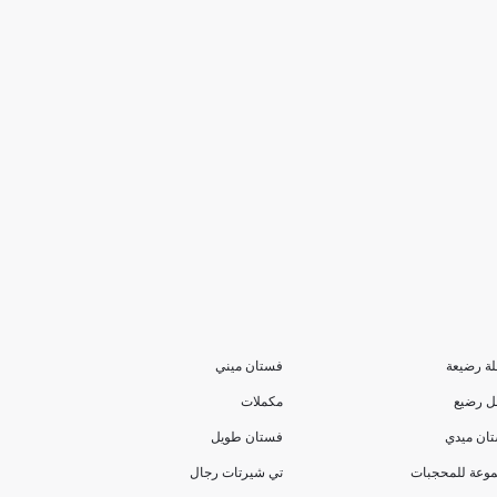
ة رضيعة
فستان ميني
 رضيع
مكملات
ان ميدي
فستان طويل
وعة للمحجبات
تي شيرتات رجال