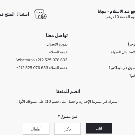
فع عند الاستلام - مجانا
استبدال المنتج في
الخدمة 10 درهم
تواصل معنا
خراً
نموذج الاتصال
لاستبدال السهلة
خدمة العملاء
WhatsApp +212 525 076 633
وق في ديفاكتو ؟
+212 525 076 633 خدمة العملاء
تو؟
انضم للمتعة!
اشترك في نشرتنا الإخبارية واحصل على خصم 10٪ على تسوقك الأول!
لمن تتسوق ؟
انثى
ذكر
أطفال