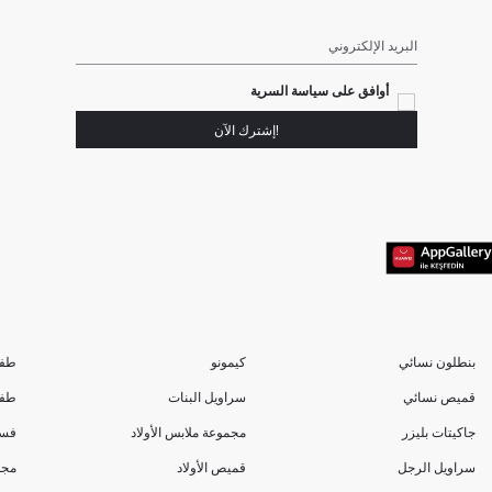
البريد الإلكتروني
أوافق على سياسة السرية
!إشترك الآن
بنطلون نسائي
كيمونو
طفل
قميص نسائي
سراويل البنات
طفل
جاكيتات بليزر
مجموعة ملابس الأولاد
فست
سراويل الرجل
قميص الأولاد
مجم