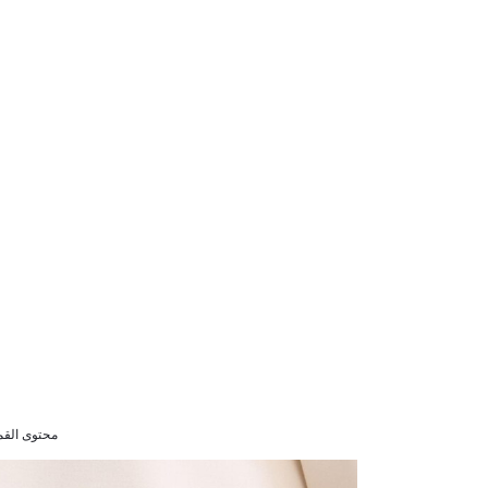
محتوى القماش : ليكرا 5