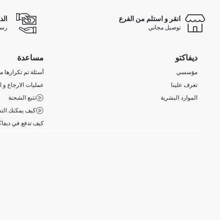
انقر و استلم من الفرع
الد
توصيل مجاني
رسوم 
ديفاكتو
مساعدة
مؤسسي
أسئلة تم تكرارها مؤ
تعرف علينا
عمليات الارجاع و ا
الموارد البشرية
تتبع الشحنة
كيف يمكنك التس
كيف تدفع في ديفاك