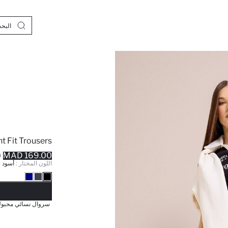
ht Fit Trousers
169.00 MAD
D
اللون المختار :
أسود
نف
سروال نسائي محبوك 