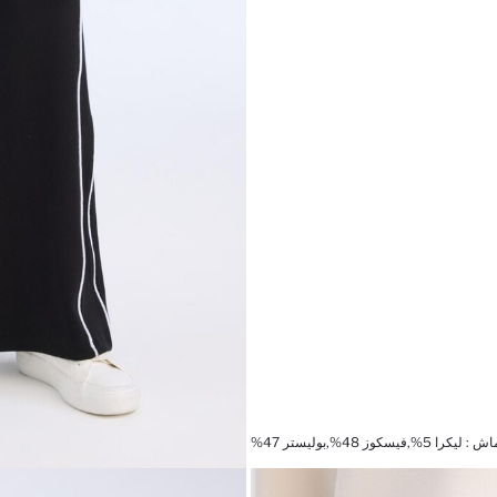
%,فيسكوز 48%,بوليستر 47%