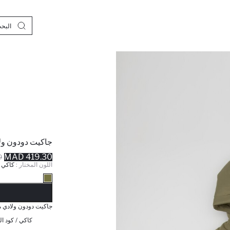
جاكيت دودون ول
419.30 MAD
D
اللون المختار :
كاكي
نف
جاكيت دودون ولادي 
كاكي / كود ال