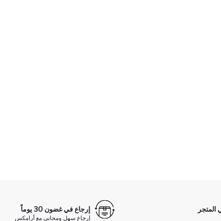
 المتجر
إرجاع في غضون 30 يوماً
إرجاع سهل ومجاني مع أرامكس