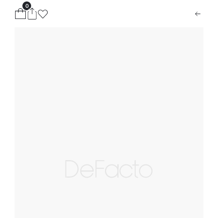
0
ion