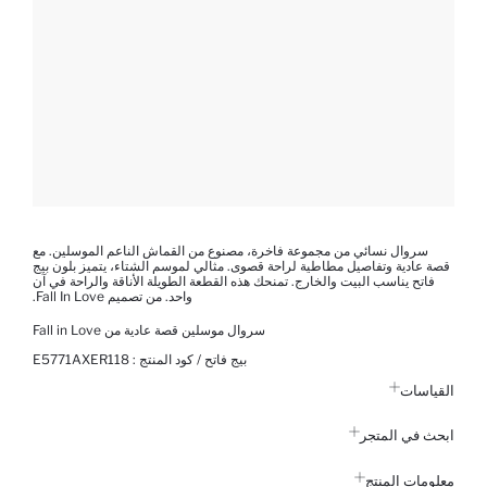
سروال نسائي من مجموعة فاخرة، مصنوع من القماش الناعم الموسلين. مع
قصة عادية وتفاصيل مطاطية لراحة قصوى. مثالي لموسم الشتاء، يتميز بلون بيج
فاتح يناسب البيت والخارج. تمنحك هذه القطعة الطويلة الأناقة والراحة في آن
واحد. من تصميم Fall In Love.
سروال موسلين قصة عادية من Fall in Love
بيج فاتح / كود المنتج :
E5771AXER118
القياسات
ابحث في المتجر
معلومات المنتج