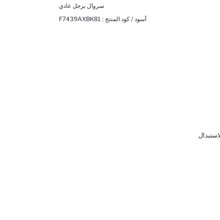
سروال برجل عادي
أسود / كود المنتج :
F7439AXBK81
لاستبدال