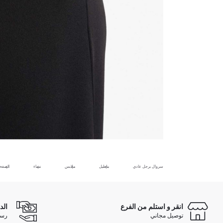
سروال برجل عادي
بناطيل
ملابس
نساء
الصفحة
انقر و استلم من الفرع
الد
توصيل مجاني
رسوم 