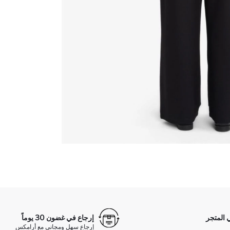
 المتجر
إرجاع في غضون 30 يوماً
إرجاع سهل ومجاني مع أرامكس