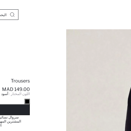
Trousers
149.00 MAD
اللون المختار :
أسود
نف
سروال نسائي 
المشترين المهت
ا